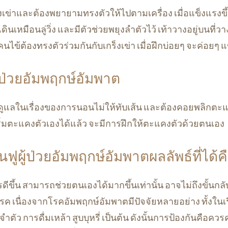
็งเข่าและต้องพยายามทรงตัวให้ไปตามเครื่อง เมื่อแข็งแรงขึ
รเดินเหมือนลู่วิ่ง และมีตัวช่วยพยุงลำตัวไว้ เท้าวางอยู่บนที่วาง
นไข้ต้องทรงตัวร่วมกันกับเกร็งเข่า เมื่อฝึกบ่อยๆ จะค่อยๆ แ
้ป่วยอัมพฤกษ์อัมพาต
ูแลในเรื่องของการนอนไม่ให้ทับเส้น และต้องคอยพลิกตะแคง
เริ่มตะแคงตัวเองได้แล้ว จะมีการฝึกให้ตะแคงตัวด้วยตนเอง
ฟูผู้ป่วยอัมพฤกษ์อัมพาตผลลัพธ์ที่ได้ค
รดีขึ้น สามารถช่วยตนเองได้มากขึ้นเท่านั้น อาจไม่ถึงขั้นกล
ค เนื่องจากโรคอัมพฤกษ์อัมพาตมีปัจจัยหลายอย่าง ทั้งในเรื่
ำตัว การดื่มเหล้า สูบบุหรี่ เป็นต้น ดังนั้นการป้องกันคือคว