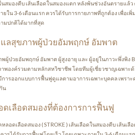
ในสมองตีบ เส้นเลือดในสมองแตก หลังพ้นช่วงอันตรายแล้ว ค
ยใน 3-6 เดือนแรก ควรได้รับการกายภาพที่ถูกต้อง เพื่อเพ
ตามปกติได้มากที่สุด
ดูแลสุขภาพผู้ป่วยอัมพฤกษ์ อัมพาต
ผู้ป่วยอัมพฤกษ์ อัมพาต ผู้สูงอายุ และ ผู้อยู่ในภาวะพึ่งพิง B
ขภาพองค์รวมตามหลักสหวิชาชีพ โดยทีมผู้เชี่ยวชาญเฉพาะด
ยมีการออกแบบการฟื้นฟูดูแลตามอาการเฉพาะบุคคล เพรา
กัน
อดเลือดสมองที่ต้องการการฟื้นฟู
รคหลอดเลือดสมอง ( STROKE ) เส้นเลือดในสมองตีบ เส้นเล
 ควรได้รับการฟื้นฟูโดยเร็ว โดยเฉพาะภายใน 3-6 เดือนแรก